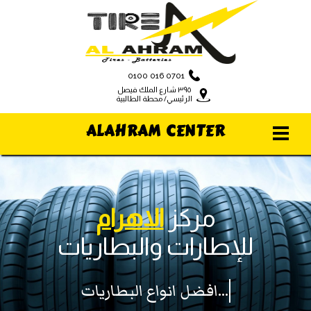
0100 016 0701
٣٩٥ شارع الملك فيصل
الرئيسي/ محطة الطالبية
ALAHRAM CENTER
مركز
الاهرام
للإطارات والبطاريات
افضل انواع البطاريات...