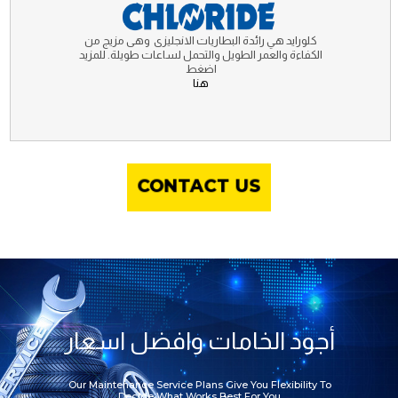
كلورايد هي رائدة البطاريات الانجليزى وهى مزيج من
الكفاءة والعمر الطويل والتحمل لساعات طويلة. للمزيد
اضغط
هنا
CONTACT US
أجود الخامات وافضل اسعار
Our Maintenance Service Plans Give You Flexibility To
Decide What Works Best For You