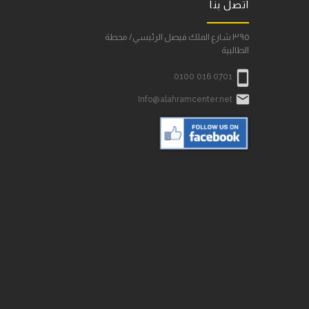
اتصل بنا
٣٩٥ شارع الملك فيصل الرئيسي/ محطة
الطالبية

0100 016 0701

Info@alahramcenter.net