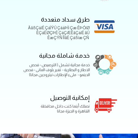
طرق سداد متعددة
ÃãßÇäíÉ ÇáÏÝÚ ÇáäÞÏì Çæ ÊÞÓíØ
ÈÇáÈØÇÞÉ ÇáÇÆÊãÇäíÉ ãÚ
ÊæÇÝÑ ÎÏãÉ Çáßíæ ÇÑ
خدمة شاملة مجانية
خدمة مجانية تشمل ( الترصيص - فحص
الاطار و البطارية - تغير بلوف المانى - فحص
الدينمو - ملىء الإطارات نيتروجين مجانا)
إمكانية التوصيل
نصلك أينما كنت داخل محافظة
القاهرة و الجيزة مجانا