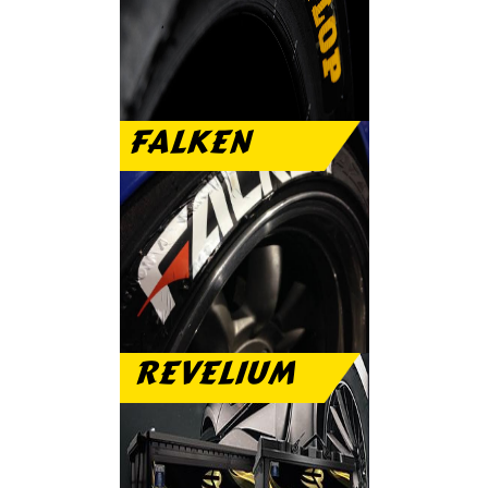
الرياضى والعمر الطويل
FALKEN
تمتع مع فالكن بنعومة
الطريق والهدوء التام
REVELIUM
بطارية ريفيليم ضمان
عام مجانى