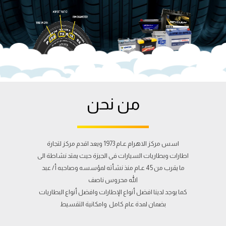
من نحن
اسس مركز الاهرام عـام 1973 ويعد اقدم مركز لتجارة
اطارات وبطاريات السيارات فى الجيزة حيث يمتد نشاطة الى
ما يقرب من 45 عـام منذ نشأته لمؤسسه وصاحبه أ/ عبد
الله محروس ناصف
كما يوجد لدينا افضل أنواع الإطارات وافضل أنواع البطاريات
بضمان لمدة عام كامل وامكانية التقسيط