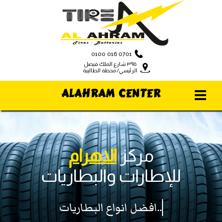
0100 016 0701
٣٩٥ شارع الملك فيصل
الرئيسي/ محطة الطالبية
ALAHRAM CENTER
مركز
الاهرام
للإطارات والبطاريات
افضل انواع البطاريات...