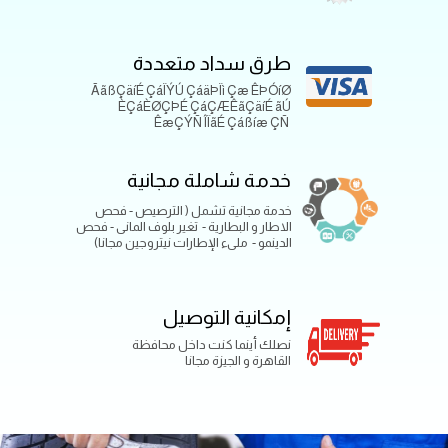
طرق سداد متعددة
ÃãßÇäíÉ ÇáÏÝÚ ÇáäÞÏì Çæ ÊÞÓíØ
ÈÇáÈØÇÞÉ ÇáÇÆÊãÇäíÉ ãÚ
ÊæÇÝÑ ÎÏãÉ Çáßíæ ÇÑ
خدمة شاملة مجانية
خدمة مجانية تشمل ( الترصيص - فحص
الاطار و البطارية - تغير بلوف المانى - فحص
الدينمو - ملىء الإطارات نيتروجين مجانا)
إمكانية التوصيل
نصلك أينما كنت داخل محافظة
القاهرة و الجيزة مجانا