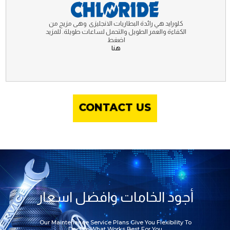
كلورايد هي رائدة البطاريات الانجليزى وهى مزيج من
الكفاءة والعمر الطويل والتحمل لساعات طويلة. للمزيد
اضغط
هنا
CONTACT US
أجود الخامات وافضل اسعار
Our Maintenance Service Plans Give You Flexibility To
Decide What Works Best For You