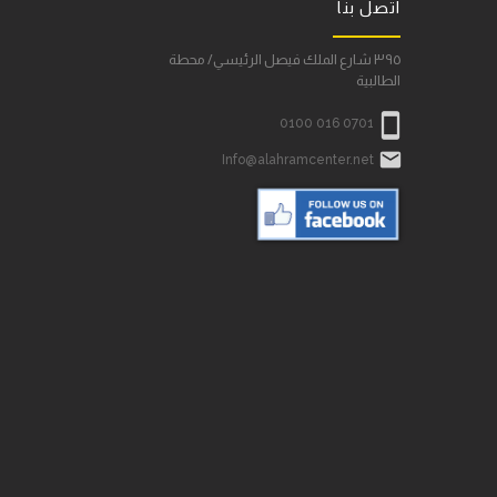
اتصل بنا
٣٩٥ شارع الملك فيصل الرئيسي/ محطة
الطالبية

0100 016 0701

Info@alahramcenter.net