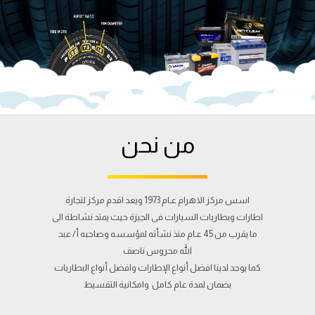
من نحن
اسس مركز الاهرام عـام 1973 ويعد اقدم مركز لتجارة
اطارات وبطاريات السيارات فى الجيزة حيث يمتد نشاطة الى
ما يقرب من 45 عـام منذ نشأته لمؤسسه وصاحبه أ/ عبد
الله محروس ناصف
كما يوجد لدينا افضل أنواع الإطارات وافضل أنواع البطاريات
بضمان لمدة عام كامل وامكانية التقسيط