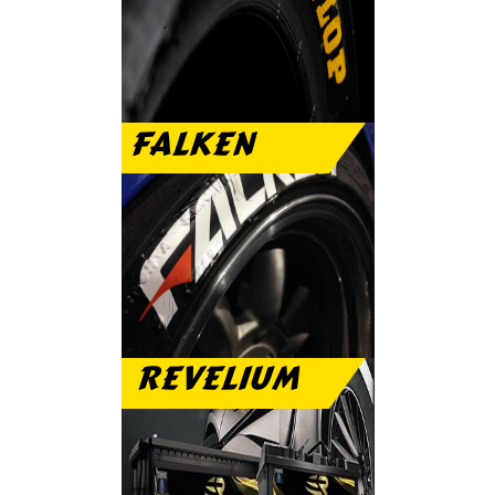
الرياضى والعمر الطويل
FALKEN
تمتع مع فالكن بنعومة
الطريق والهدوء التام
REVELIUM
بطارية ريفيليم ضمان
عام مجانى