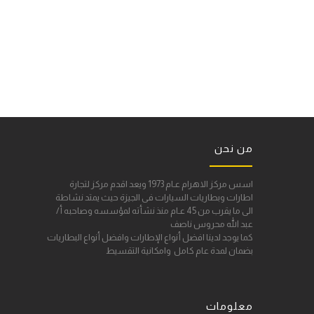
من نحن
اسس مركز الاهرام عـام 1973 ويعد اقدم مركز لتجارة
اطارات وبطاريات السيارات فى الجيزة حيث يمتد نشاطة
الى ما يقرب من 45 عـام منذ نشأته لمؤسسه وصاحبه أ/
عبد الله محروس ناصف
كما يوجد لدينا افضل أنواع الإطارات وافضل أنواع البطاريات
بضمان لمدة عام كامل وامكانية التقسيط
معلومات