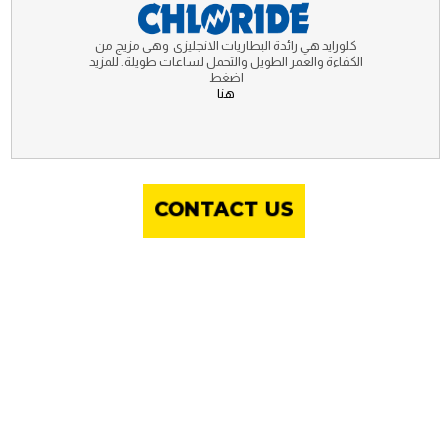
كلورايد هي رائدة البطاريات الانجليزى وهى مزيج من
الكفاءة والعمر الطويل والتحمل لساعات طويلة. للمزيد
اضغط
هنا
CONTACT US
أجود الخامات وافضل اسعار
Our Maintenance Service Plans Give You Flexibility To
Decide What Works Best For You