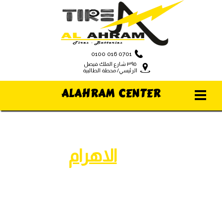
0100 016 0701
٣٩٥ شارع الملك فيصل
الرئيسي/ محطة الطالبية
ALAHRAM CENTER
مركز
الاهرام
للإطارات والبطاريات
افضل انواع البطاريات...