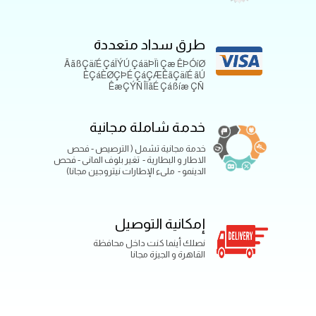
طرق سداد متعددة
ÃãßÇäíÉ ÇáÏÝÚ ÇáäÞÏì Çæ ÊÞÓíØ
ÈÇáÈØÇÞÉ ÇáÇÆÊãÇäíÉ ãÚ
ÊæÇÝÑ ÎÏãÉ Çáßíæ ÇÑ
خدمة شاملة مجانية
خدمة مجانية تشمل ( الترصيص - فحص
الاطار و البطارية - تغير بلوف المانى - فحص
الدينمو - ملىء الإطارات نيتروجين مجانا)
إمكانية التوصيل
نصلك أينما كنت داخل محافظة
القاهرة و الجيزة مجانا