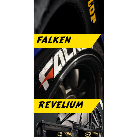
الرياضى والعمر الطويل
FALKEN
تمتع مع فالكن بنعومة
الطريق والهدوء التام
REVELIUM
بطارية ريفيليم ضمان
عام مجانى