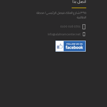
اتصل بنا
٣٩٥ شارع الملك فيصل الرئيسي/ محطة
الطالبية

0100 016 0701

Info@alahramcenter.net