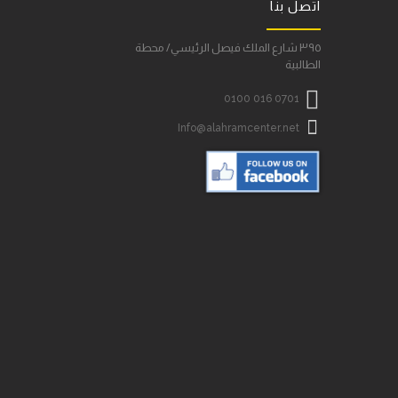
اتصل بنا
٣٩٥ شارع الملك فيصل الرئيسي/ محطة
الطالبية

0100 016 0701

Info@alahramcenter.net