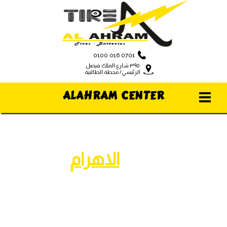
0100 016 0701
٣٩٥ شارع الملك فيصل
الرئيسي/ محطة الطالبية
ALAHRAM CENTER
مركز
الاهرام
للإطارات والبطاريات
افضل انواع البطاريات...