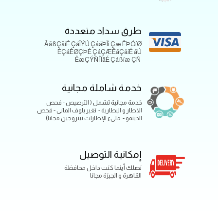
طرق سداد متعددة
ÃãßÇäíÉ ÇáÏÝÚ ÇáäÞÏì Çæ ÊÞÓíØ
ÈÇáÈØÇÞÉ ÇáÇÆÊãÇäíÉ ãÚ
ÊæÇÝÑ ÎÏãÉ Çáßíæ ÇÑ
خدمة شاملة مجانية
خدمة مجانية تشمل ( الترصيص - فحص
الاطار و البطارية - تغير بلوف المانى - فحص
الدينمو - ملىء الإطارات نيتروجين مجانا)
إمكانية التوصيل
نصلك أينما كنت داخل محافظة
القاهرة و الجيزة مجانا