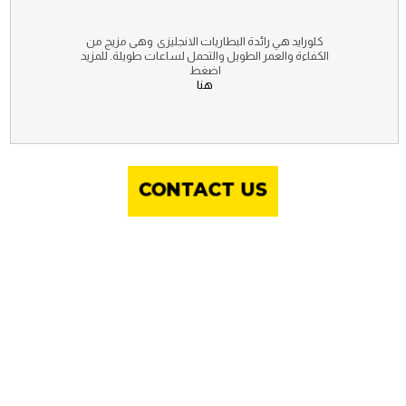
كلورايد هي رائدة البطاريات الانجليزى وهى مزيج من
الكفاءة والعمر الطويل والتحمل لساعات طويلة. للمزيد
اضغط
هنا
CONTACT US
أجود الخامات وافضل اسعار
Our Maintenance Service Plans Give You Flexibility To
Decide What Works Best For You