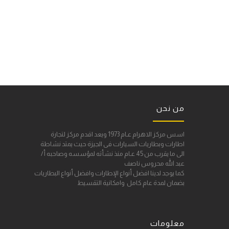
من نحن
اسس مركز الاهرام عـام 1973 ويعد اقدم مركز لتجارة
اطارات وبطاريات السيارات فى الجيزة حيث يمتد نشاطة
الى ما يقرب من 45 عـام منذ نشأته لمؤسسه وصاحبه أ/
عبد الله محروس ناصف
كما يوجد لدينا افضل أنواع الإطارات وافضل أنواع البطاريات
بضمان لمدة عام كامل وامكانية التقسيط
معلومات