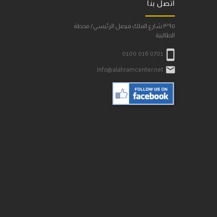
اتصل بنا
٣٩٥ شارع الملك فيصل الرئيسي/ محطة
الطالبية

0100 016 0701

Info@alahramcenter.net