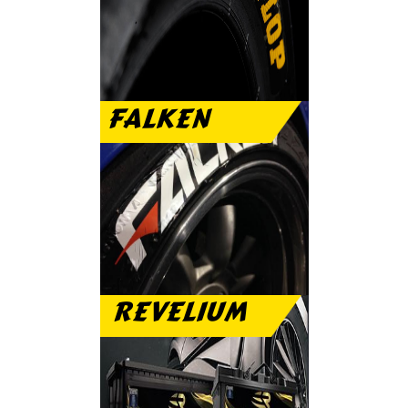
الرياضى والعمر الطويل
FALKEN
تمتع مع فالكن بنعومة
الطريق والهدوء التام
REVELIUM
بطارية ريفيليم ضمان
عام مجانى