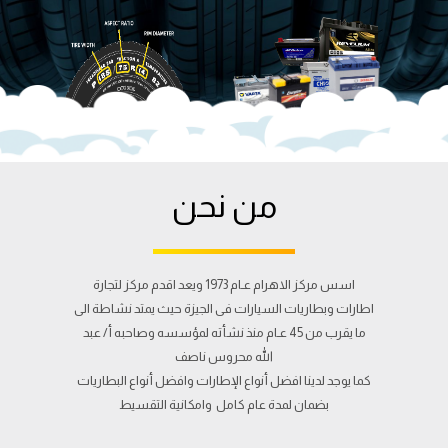
من نحن
اسس مركز الاهرام عـام 1973 ويعد اقدم مركز لتجارة
اطارات وبطاريات السيارات فى الجيزة حيث يمتد نشاطة الى
ما يقرب من 45 عـام منذ نشأته لمؤسسه وصاحبه أ/ عبد
الله محروس ناصف
كما يوجد لدينا افضل أنواع الإطارات وافضل أنواع البطاريات
بضمان لمدة عام كامل وامكانية التقسيط