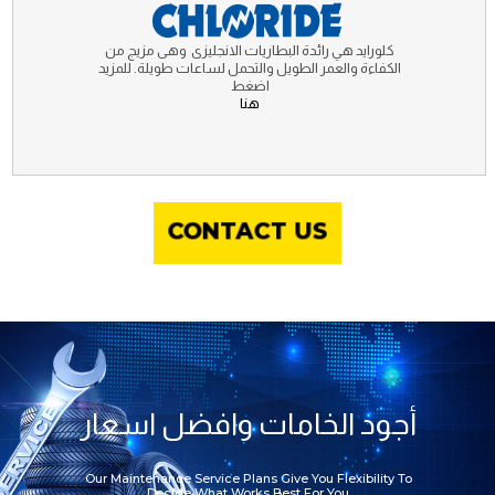
كلورايد هي رائدة البطاريات الانجليزى وهى مزيج من
الكفاءة والعمر الطويل والتحمل لساعات طويلة. للمزيد
اضغط
هنا
CONTACT US
أجود الخامات وافضل اسعار
Our Maintenance Service Plans Give You Flexibility To
Decide What Works Best For You