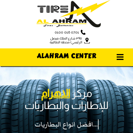
0100 016 0701
٣٩٥ شارع الملك فيصل
الرئيسي/ محطة الطالبية
ALAHRAM CENTER
مركز
الاهرام
للإطارات والبطاريات
افضل انواع البطاريات...