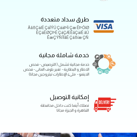
طرق سداد متعددة
ÃãßÇäíÉ ÇáÏÝÚ ÇáäÞÏì Çæ ÊÞÓíØ
ÈÇáÈØÇÞÉ ÇáÇÆÊãÇäíÉ ãÚ
ÊæÇÝÑ ÎÏãÉ Çáßíæ ÇÑ
خدمة شاملة مجانية
خدمة مجانية تشمل ( الترصيص - فحص
الاطار و البطارية - تغير بلوف المانى - فحص
الدينمو - ملىء الإطارات نيتروجين مجانا)
إمكانية التوصيل
نصلك أينما كنت داخل محافظة
القاهرة و الجيزة مجانا