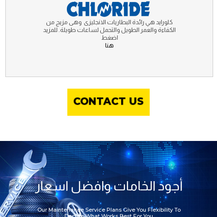
كلورايد هي رائدة البطاريات الانجليزى وهى مزيج من
الكفاءة والعمر الطويل والتحمل لساعات طويلة. للمزيد
اضغط
هنا
CONTACT US
أجود الخامات وافضل اسعار
Our Maintenance Service Plans Give You Flexibility To
Decide What Works Best For You