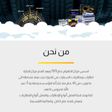
من نحن
اسس مركز الاهرام عـام 1973 ويعد اقدم مركز لتجارة
اطارات وبطاريات السيارات فى الجيزة حيث يمتد نشاطة الى
ما يقرب من 45 عـام منذ نشأته لمؤسسه وصاحبه أ/ عبد
الله محروس ناصف
كما يوجد لدينا افضل أنواع الإطارات وافضل أنواع البطاريات
بضمان لمدة عام كامل وامكانية التقسيط