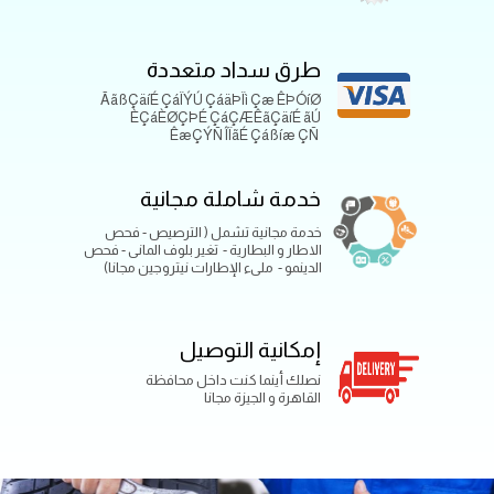
طرق سداد متعددة
ÃãßÇäíÉ ÇáÏÝÚ ÇáäÞÏì Çæ ÊÞÓíØ
ÈÇáÈØÇÞÉ ÇáÇÆÊãÇäíÉ ãÚ
ÊæÇÝÑ ÎÏãÉ Çáßíæ ÇÑ
خدمة شاملة مجانية
خدمة مجانية تشمل ( الترصيص - فحص
الاطار و البطارية - تغير بلوف المانى - فحص
الدينمو - ملىء الإطارات نيتروجين مجانا)
إمكانية التوصيل
نصلك أينما كنت داخل محافظة
القاهرة و الجيزة مجانا