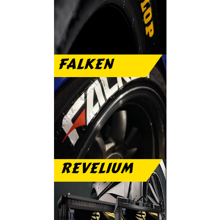
الرياضى والعمر الطويل
FALKEN
تمتع مع فالكن بنعومة
الطريق والهدوء التام
REVELIUM
بطارية ريفيليم ضمان
عام مجانى