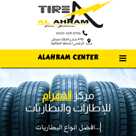
0100 016 0701
٣٩٥ شارع الملك فيصل
الرئيسي/ محطة الطالبية
ALAHRAM CENTER
مركز
الاهرام
للإطارات والبطاريات
افضل انواع البطاريات...