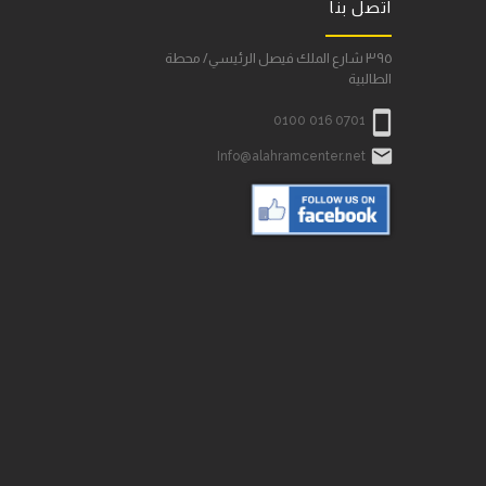
اتصل بنا
٣٩٥ شارع الملك فيصل الرئيسي/ محطة
الطالبية

0100 016 0701

Info@alahramcenter.net