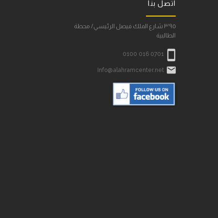
اتصل بنا
٣٩٥ شارع الملك فيصل الرئيسي/ محطة
الطالبية

0100 016 0701

Info@alahramcenter.net