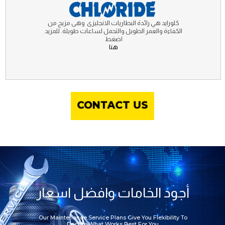
كلورايد هي رائدة البطاريات الانجليزى وهى مزيج من
الكفاءة والعمر الطويل والتحمل لساعات طويلة. للمزيد
اضغط
هنا
CONTACT US
أجود الخامات وافضل اسعار
Our Maintenance Service Plans Give You Flexibility To
Decide What Works Best For You