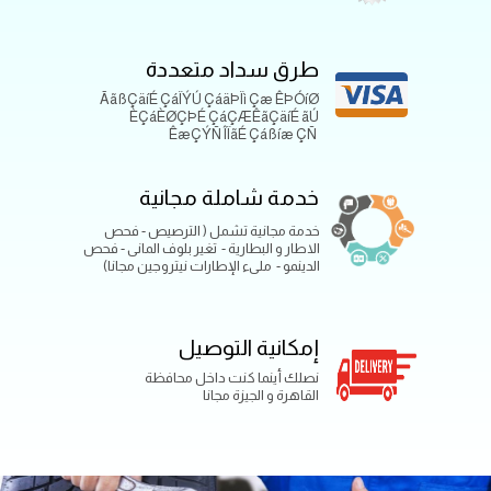
طرق سداد متعددة
ÃãßÇäíÉ ÇáÏÝÚ ÇáäÞÏì Çæ ÊÞÓíØ
ÈÇáÈØÇÞÉ ÇáÇÆÊãÇäíÉ ãÚ
ÊæÇÝÑ ÎÏãÉ Çáßíæ ÇÑ
خدمة شاملة مجانية
خدمة مجانية تشمل ( الترصيص - فحص
الاطار و البطارية - تغير بلوف المانى - فحص
الدينمو - ملىء الإطارات نيتروجين مجانا)
إمكانية التوصيل
نصلك أينما كنت داخل محافظة
القاهرة و الجيزة مجانا