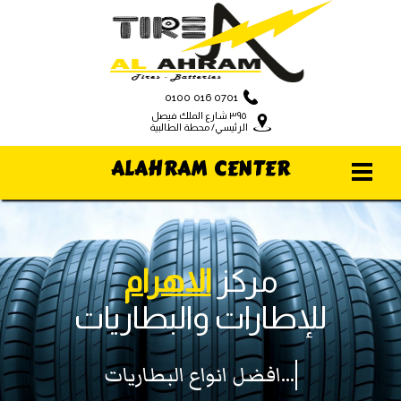
0100 016 0701
٣٩٥ شارع الملك فيصل
الرئيسي/ محطة الطالبية
ALAHRAM CENTER
مركز
الاهرام
للإطارات والبطاريات
افضل انواع البطاريات...