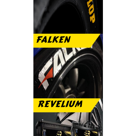
الرياضى والعمر الطويل
FALKEN
تمتع مع فالكن بنعومة
الطريق والهدوء التام
REVELIUM
بطارية ريفيليم ضمان
عام مجانى