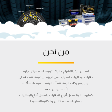
من نحن
اسس مركز الاهرام عـام 1973 ويعد اقدم مركز لتجارة
اطارات وبطاريات السيارات فى الجيزة حيث يمتد نشاطة الى
ما يقرب من 45 عـام منذ نشأته لمؤسسه وصاحبه أ/ عبد
الله محروس ناصف
كما يوجد لدينا افضل أنواع الإطارات وافضل أنواع البطاريات
بضمان لمدة عام كامل وامكانية التقسيط